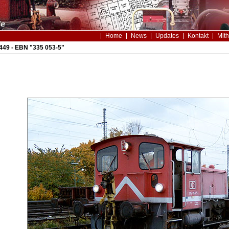
Home
News
Updates
Kontakt
Mith
449 - EBN "335 053-5"