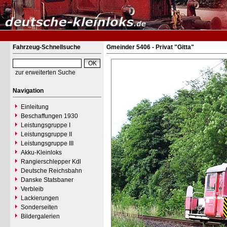
Fahrzeug-Schnellsuche
Gmeinder 5406 - Privat "Gitta"
zur erweiterten Suche
Navigation
Einleitung
Beschaffungen 1930
Leistungsgruppe I
Leistungsgruppe II
Leistungsgruppe III
Akku-Kleinloks
Rangierschlepper Kdl
Deutsche Reichsbahn
Danske Statsbaner
Verbleib
Lackierungen
Sonderseiten
Bildergalerien