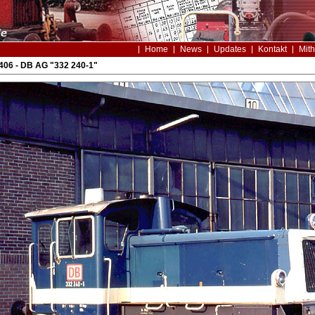
Home
News
Updates
Kontakt
Mith
406 - DB AG "332 240-1"