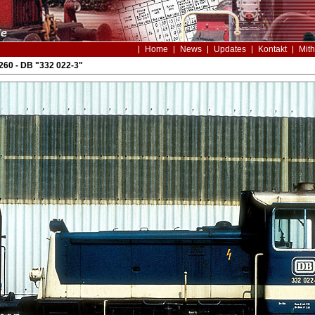
Home
News
Updates
Kontakt
Mith
60 - DB "332 022-3"