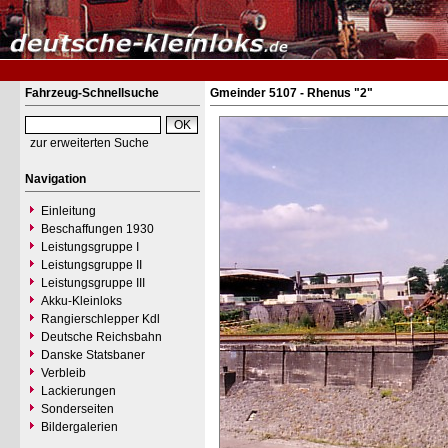
Fahrzeug-Schnellsuche
Gmeinder 5107 - Rhenus "2"
zur erweiterten Suche
Navigation
Einleitung
Beschaffungen 1930
Leistungsgruppe I
Leistungsgruppe II
Leistungsgruppe III
Akku-Kleinloks
Rangierschlepper Kdl
Deutsche Reichsbahn
Danske Statsbaner
Verbleib
Lackierungen
Sonderseiten
Bildergalerien