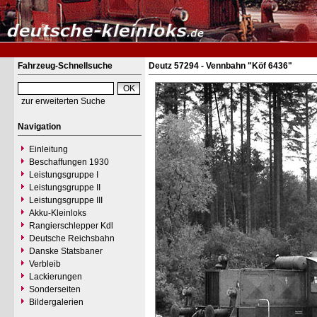
Fahrzeug-Schnellsuche
Deutz 57294 - Vennbahn "Köf 6436"
zur erweiterten Suche
Navigation
Einleitung
Beschaffungen 1930
Leistungsgruppe I
Leistungsgruppe II
Leistungsgruppe III
Akku-Kleinloks
Rangierschlepper Kdl
Deutsche Reichsbahn
Danske Statsbaner
Verbleib
Lackierungen
Sonderseiten
Bildergalerien