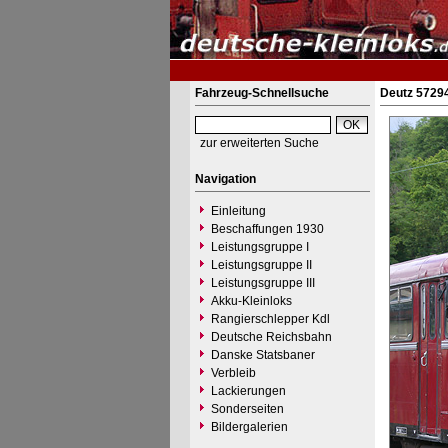
Fahrzeug-Schnellsuche
Deutz 57294
zur erweiterten Suche
Navigation
Einleitung
Beschaffungen 1930
Leistungsgruppe I
Leistungsgruppe II
Leistungsgruppe III
Akku-Kleinloks
Rangierschlepper Kdl
Deutsche Reichsbahn
Danske Statsbaner
Verbleib
Lackierungen
Sonderseiten
Bildergalerien