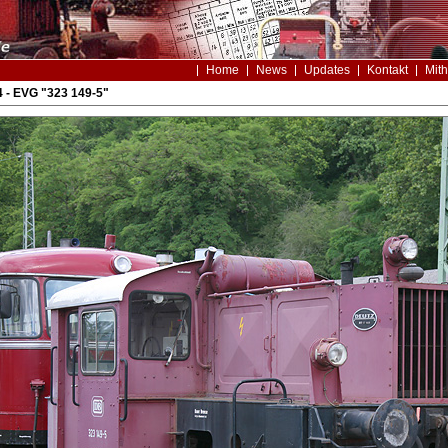
Home
News
Updates
Kontakt
Mith
 - EVG "323 149-5"