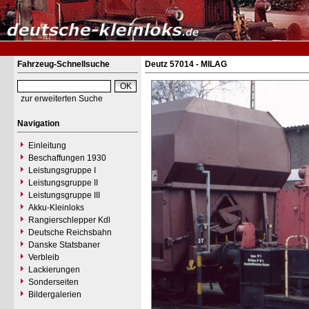
Fahrzeug-Schnellsuche
Deutz 57014 - MILAG
zur erweiterten Suche
Navigation
Einleitung
Beschaffungen 1930
Leistungsgruppe I
Leistungsgruppe II
Leistungsgruppe III
Akku-Kleinloks
Rangierschlepper Kdl
Deutsche Reichsbahn
Danske Statsbaner
Verbleib
Lackierungen
Sonderseiten
Bildergalerien