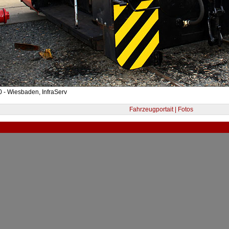
 - Wiesbaden, InfraServ
Fahrzeugportait | Fotos