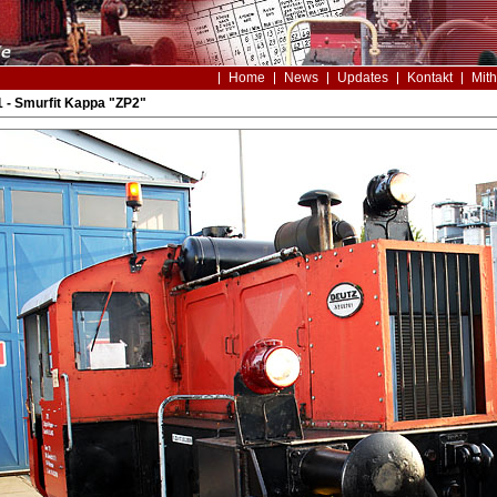
Home
News
Updates
Kontakt
Mith
 - Smurfit Kappa "ZP2"