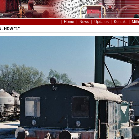
Home
News
Updates
Kontakt
Mith
3 - HDW "1"