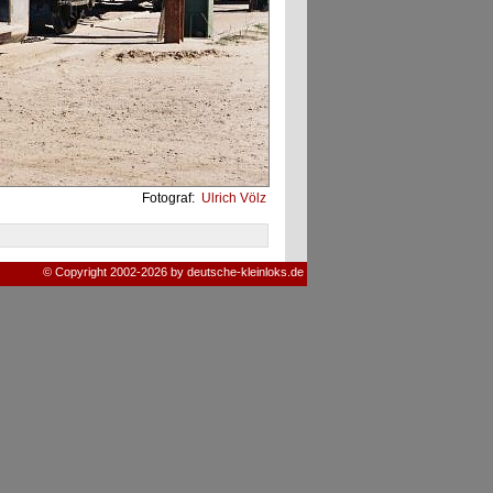
Fotograf:
Ulrich Völz
© Copyright 2002-2026 by deutsche-kleinloks.de