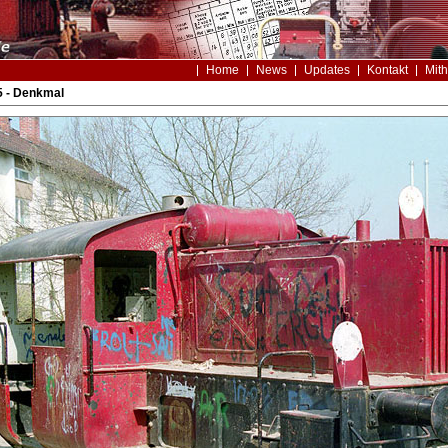
Home
News
Updates
Kontakt
Mith
5 - Denkmal