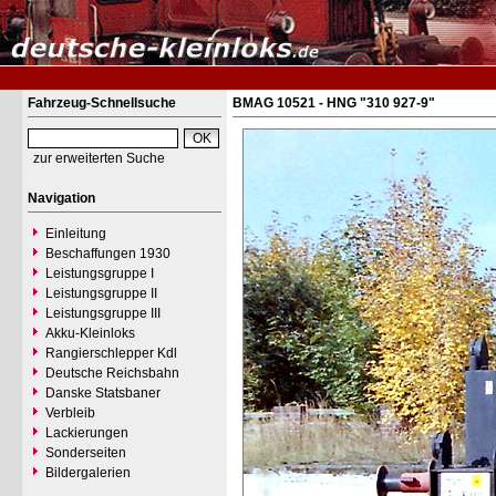
Fahrzeug-Schnellsuche
BMAG 10521 - HNG "310 927-9"
zur erweiterten Suche
Navigation
Einleitung
Beschaffungen 1930
Leistungsgruppe I
Leistungsgruppe II
Leistungsgruppe III
Akku-Kleinloks
Rangierschlepper Kdl
Deutsche Reichsbahn
Danske Statsbaner
Verbleib
Lackierungen
Sonderseiten
Bildergalerien