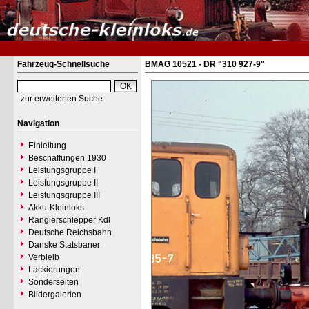
Fahrzeug-Schnellsuche
BMAG 10521 - DR "310 927-9"
zur erweiterten Suche
Navigation
Einleitung
Beschaffungen 1930
Leistungsgruppe I
Leistungsgruppe II
Leistungsgruppe III
Akku-Kleinloks
Rangierschlepper Kdl
Deutsche Reichsbahn
Danske Statsbaner
Verbleib
Lackierungen
Sonderseiten
Bildergalerien